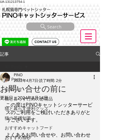
UA-131213754-1
札幌猫専門ペットシッター
PINOキャットシッターサービス
Search
記事
All Posts
PINO
All Posts
2022年4月7日
読了時間: 2分
お問い合せの前に
お知らせ
更新日：
2024年8月14日
猫と暮らすための必需品
この度はPINOキャットシッターサービ
猫と暮らす便利グッズ
スのご利用をご検討いただきありがと
猫の基礎知識
うございます。
おすすめキャットフード
よくあるお問い合せや、お問い合わせ
おすすめ猫砂