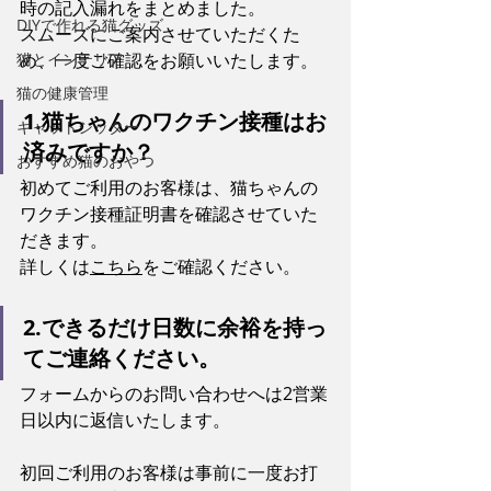
時の記入漏れをまとめました。
DIYで作れる猫グッズ
スムーズにご案内させていただくた
猫とインテリア
め、一度ご確認をお願いいたします。
猫の健康管理
1.猫ちゃんのワクチン接種はお
キャットシッター
済みですか？
おすすめ猫のおやつ
初めてご利用のお客様は、猫ちゃんの
ワクチン接種証明書を確認させていた
だきます。
詳しくは
こちら
をご確認ください。
2.できるだけ日数に余裕を持っ
てご連絡ください。
フォームからのお問い合わせへは2営業
日以内に返信いたします。
初回ご利用のお客様は事前に一度お打