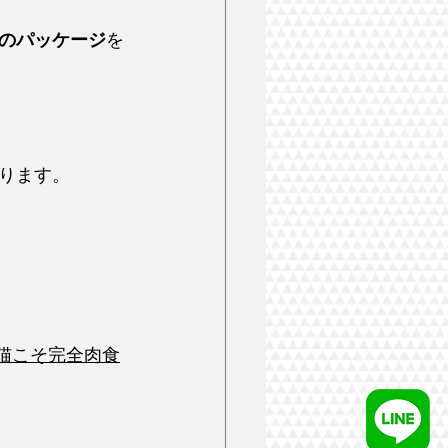
のパッケージ
を
ります。
猫こそ完全肉食