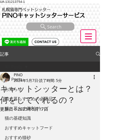
UA-131213754-1
札幌猫専門ペットシッター
PINOキャットシッターサービス
Search
記事
All Posts
PINO
All Posts
2024年5月7日
読了時間: 5分
キャットシッターとは？
お知らせ
何をしてくれるの？
猫と暮らすための必需品
猫と暮らす便利グッズ
更新日：
2025年3月17日
猫の基礎知識
おすすめキャットフード
おすすめ猫砂