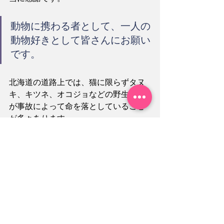
動物に携わる者として、一人の
動物好きとして皆さんにお願い
です。 
北海道の道路上では、猫に限らずタヌ
キ、キツネ、オコジョなどの野生動物
が事故によって命を落としていること
が多々あります。
そんなとき、ぜひ
＃9910 道路緊急ダイ
ヤル
に一本電話をしてください。
その電話によって、死んでしまった動
物の魂が救われるかもしれません。
忘れないよう、私はこの番号を携帯電
話やスマートフォンの電話帳に登録し
ています。