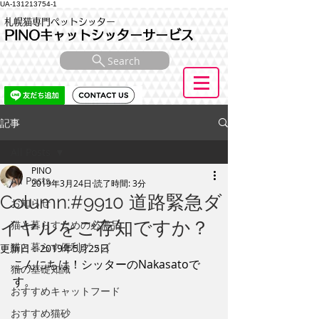
UA-131213754-1
札幌猫専門ペットシッター
PINOキャットシッターサービス
Search
記事
All Posts
PINO
All Posts
2019年3月24日
読了時間: 3分
Column:#9910 道路緊急ダ
お知らせ
イヤルをご存知ですか？
猫と暮らすための必需品
猫と暮らす便利グッズ
更新日：
2019年5月25日
こんにちは！シッターのNakasatoで
猫の基礎知識
す。
おすすめキャットフード
おすすめ猫砂